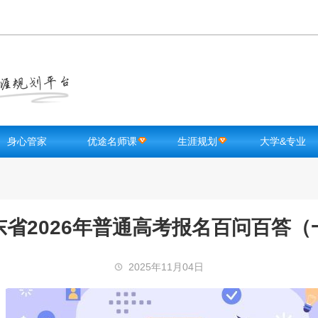
身心管家
优途名师课
生涯规划
大学&专业
高中生测试
知识点课程
智能选校
大学库
优途FM
优途名师
录取信息查询
专业库
励志激励
升学途径指南
章程库
东省2026年普通高考报名百问百答（
学生减压
专业选择测评
大学入学宝典
学习方法
行业职业库
2025年11月04日
健康锻炼
海外院校库
选科测评