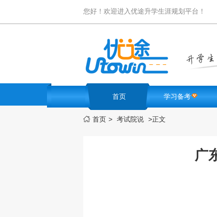
您好！欢迎进入优途升学生涯规划平台！
首页
学习备考
首页
>
考试院说
>
正文

名校卷库
学霸笔记
高考难题解析
广
必考知识点