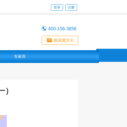
登录
注册

400-156-3656

购买激活卡
专家库
一）