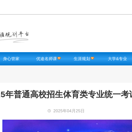
身心管家
优途名师课
生涯规划
大学&专业
高中生测试
知识点课程
智能选校
大学库
优途FM
优途名师
录取信息查询
专业库
励志激励
升学途径指南
章程库
025年普通高校招生体育类专业统一考
学生减压
专业选择测评
大学入学宝典
学习方法
行业职业库
2025年04月25日
健康锻炼
海外院校库
选科测评