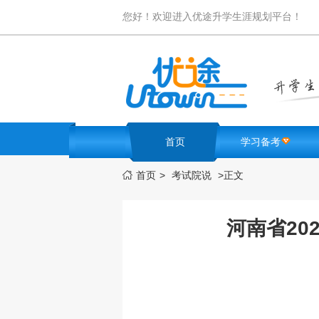
您好！欢迎进入优途升学生涯规划平台！
首页
学习备考
首页
>
考试院说
>
正文

名校卷库
学霸笔记
高考难题解析
河南省2
必考知识点