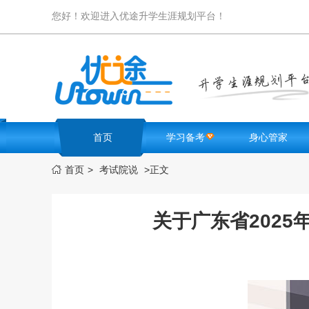
您好！欢迎进入优途升学生涯规划平台！
首页
学习备考
身心管家
首页
>
考试院说
>
正文

名校卷库
高中生测试
学霸笔记
优途FM
高考难题解析
励志激励
关于广东省202
必考知识点
学生减压
学习方法
健康锻炼
选科测评