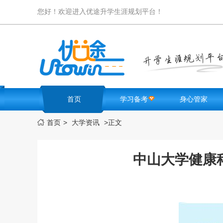
您好！欢迎进入优途升学生涯规划平台！
首页
学习备考
身心管家
首页
>
大学资讯
>
正文

名校卷库
高中生测试
学霸笔记
优途FM
高考难题解析
励志激励
中山大学健康
必考知识点
学生减压
学习方法
健康锻炼
选科测评