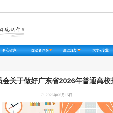
身心管家
优途名师课
生涯规划
大学&专业
高中生测试
知识点课程
智能选校
大学库
优途FM
优途名师
录取信息查询
专业库
励志激励
升学途径指南
章程库
会关于做好广东省2026年普通高
学生减压
专业选择测评
大学入学宝典
学习方法
行业职业库
2026年05月15日
健康锻炼
海外院校库
选科测评