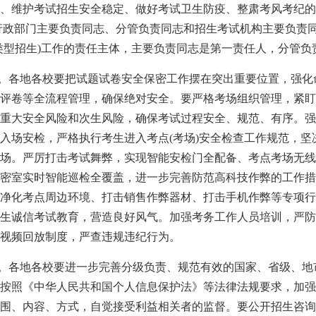
、维护考试招生安全稳定、做好考试卫生防疫、整肃考风考纪的
行政部门主要负责同志、分管负责同志和招生考试机构主要负责
类型招生)工作的责任主体，主要负责同志是第一责任人，分管负
系。各地各校要把试题试卷安全保密工作摆在突出重要位置，强
评卷等全流程管理，确保绝对安全。要严格考场组织管理，紧盯
重大安全风险和次生风险，确保考试过程安全、规范、有序。强
入场安检，严格执行考生进入考点(考场)安全检查工作规范，坚
场。严厉打击考试舞弊，实现智能安检门全配备、考点考场无线
密室实时智能巡检全覆盖，进一步完善防范高科技作弊的工作措
净化考点周边环境、打击销售作弊器材、打击手机作弊等专项行
生诚信考试教育，营造良好风气。加强考务工作人员培训，严防
视频回放制度，严查违规违纪行为。
全。各地各校要进一步完善分级负责、规范有效的国家、省级、
按照《中华人民共和国个人信息保护法》等法律法规要求，加强
围、内容、方式，自觉接受利益相关者的监督。要公开招生咨询