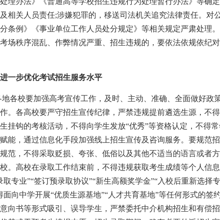
处理办法》《普通高等学校招生违规行为处理暂行办法》等确定
及相关人员责任;涉嫌犯罪的，移送司法机关追究法律责任。对
分条例》《事业单位工作人员处分规定》等相关规定严肃处理。
考场秩序混乱、作弊情况严重、招生违规的，要依法依规依纪对
进一步优化考试招生服务水平
。各地各校要加强高考宣传工作，及时、主动、准确、全面做好政
作。各高校要严守招生宣传纪律，严禁违规提前遴选生源，不得
生挂钩的考核活动，不得向学生发放“优秀”等资格认定，不得
赋能，通过信息化手段加强线上招生宣传及咨询服务。要规范招
规范，不得采取贬损、夸张、低俗以及其他不适当的语言或者方
校。高校在录取工作结束前，不得违规获取考生成绩等个人信息
取专业”“签订预录取协议”“新生高额奖学金”“入校后重新选择
得面向中学开展“优质生源基地”“人才共育基地”等任何形式的签
意向书等形式吸引、误导学生，严禁委托中介机构招生和有偿招