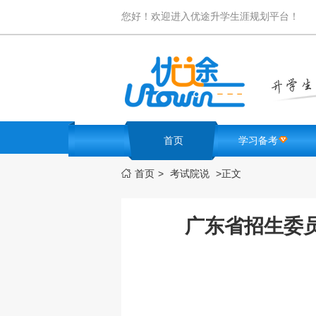
您好！欢迎进入优途升学生涯规划平台！
首页
学习备考
首页
>
考试院说
>
正文

名校卷库
学霸笔记
高考难题解析
广东省招生委员
必考知识点