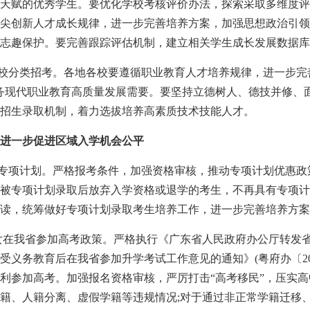
天赋的优秀学生。要优化学校考核评价办法，探索采取多维度评
尖创新人才成长规律，进一步完善培养方案，加强思想政治引领
志趣保护。要完善跟踪评估机制，建立相关学生成长发展数据库
院校分类招考。各地各校要遵循职业教育人才培养规律，进一步完
务现代职业教育高质量发展需要。要坚持立德树人、德技并修、
招生录取机制，着力选拔培养高素质技术技能人才。
进一步促进区域入学机会公平
生专项计划。严格报考条件，加强资格审核，推动专项计划优惠
被专项计划录取后放弃入学资格或退学的考生，不再具有专项计
读，统筹做好专项计划录取考生培养工作，进一步完善培养方案
子女在我省参加高考政策。严格执行《广东省人民政府办公厅转发
义务教育后在我省参加升学考试工作意见的通知》(粤府办〔201
利参加高考。加强报名资格审核，严厉打击“高考移民”，压实
籍、人籍分离、虚假学籍等违规情况;对于通过非正常学籍迁移